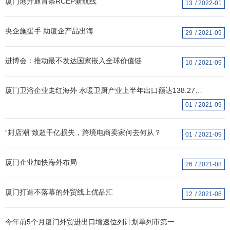
厦门港开通首条RCEP新航线
13
2022-01
央企施援手 助厦企产品出海
29
2021-09
进博会：推动最不发达国家嵌入全球价值链
10
2021-09
厦门卫浴企业走红海外 水暖卫厨产业上半年出口额达138.27亿元
01
2021-09
“封店潮”致超千亿损失，跨境电商卖家何去何从？
01
2021-09
厦门企业加快海外布局
26
2021-08
厦门打造不落幕的外贸线上优品汇
12
2021-08
今年前5个月厦门外贸进出口增速位列计划单列市第一